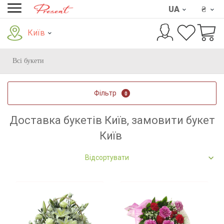
UA
₴
Київ
Всі букети
Фільтр
0
Доставка букетів Київ, замовити букет
Київ
Відсортувати