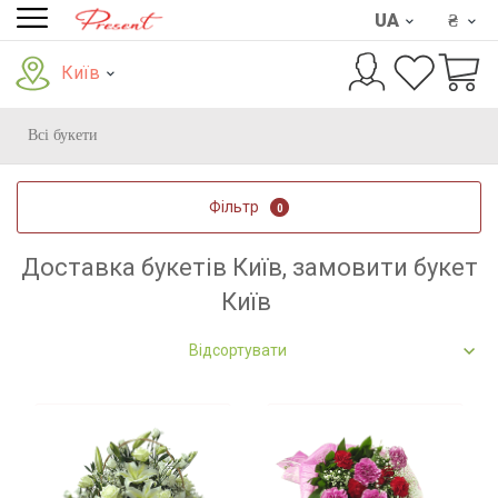
UA
₴
Київ
Всі букети
Фільтр
0
Доставка букетів Київ, замовити букет
Київ
Відсортувати