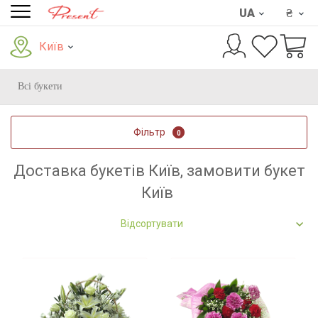
UA
₴
Київ
Всі букети
Фільтр
0
Доставка букетів Київ, замовити букет
Київ
Відсортувати