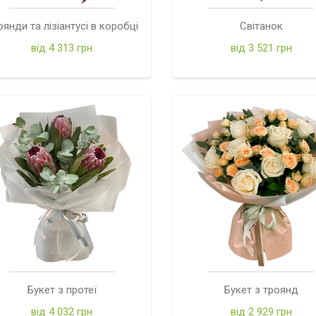
оянди та лізіантусі в коробці
Світанок
від 4 313 грн
від 3 521 грн
Букет з протеї
Букет з троянд
від 4 032 грн
від 2 929 грн