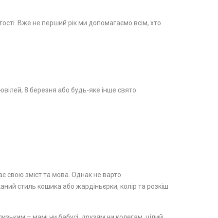
стості. Вже не перший рік ми допомагаємо всім, хто
вілей, 8 березня або будь-яке інше свято:
ає свою зміст та мова. Однак не варто
каний стиль кошика або жардіньєрки, колір та розкіш
изьким – мамі чи бабусі, друзям чи колегам, цілий