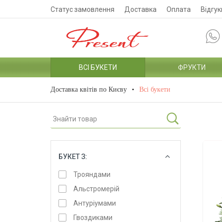
Статус замовлення
Доставка
Оплата
Відгук
ВСІ БУКЕТИ
ФРУКТИ
Доставка квітів по Києву
Всі букети
БУКЕТ З:
ОБРАТИ
Трояндами
Альстромерій
Антуріумами
Гвоздиками