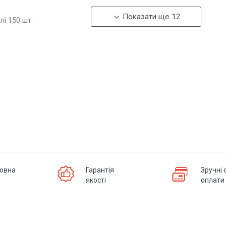
Показати ще 12
алі
150
шт.
овна
Гарантія
Зручні 
якості
оплати