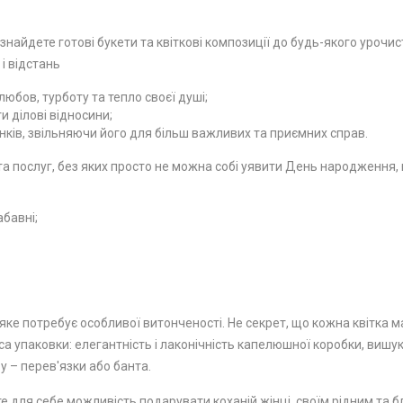
 знайдете готові букети та квіткові композиції до будь-якого урочи
 і відстань
юбов, турботу та тепло своєї душі;
 ділові відносини;
ків, звільняючи його для більш важливих та приємних справ.
 послуг, без яких просто не можна собі уявити День народження, ю
абавні;
ке потребує особливої ​​витонченості. Не секрет, що кожна квітка м
а упаковки: елегантність і лаконічність капелюшної коробки, вишу
у – перев'язки або банта.
е для себе можливість подарувати коханій жінці, своїм рідним та бл