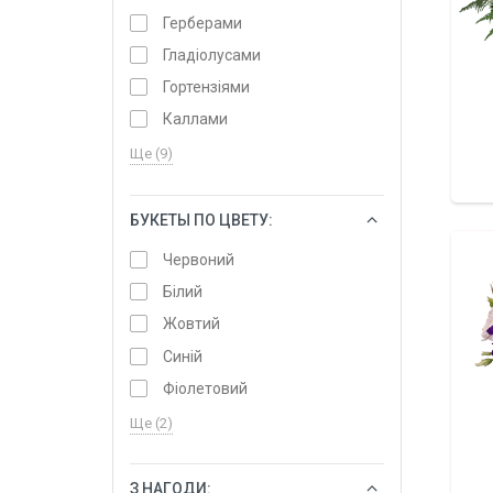
Герберами
Гладіолусами
Гортензіями
Каллами
Ще (9)
БУКЕТЫ ПО ЦВЕТУ:
ОБРАТИ
Червоний
Білий
Жовтий
Синій
Фіолетовий
Ще (2)
З НАГОДИ:
ОБРАТИ