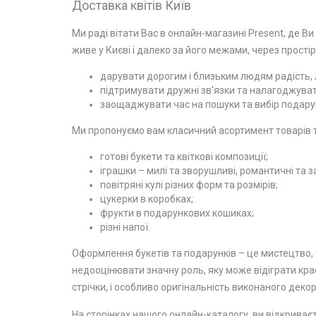
Доставка квітів Київ
Ми раді вітати Вас в онлайн-магазині Present, де Ви
живе у Києві і далеко за його межами, через простір
дарувати дорогим і близьким людям радість, л
підтримувати дружні зв'язки та налагоджувати
заощаджувати час на пошуки та вибір подарун
Ми пропонуємо вам класичний асортимент товарів та
готові букети та квіткові композиції;
іграшки – милі та зворушливі, романтичні та з
повітряні кулі різних форм та розмірів;
цукерки в коробках;
фрукти в подарункових кошиках;
різні напої.
Оформлення букетів та подарунків – це мистецтво, я
недооцінювати значну роль, яку може відіграти крас
стрічки, і особливо оригінальність виконаного декор
На сторінках нашого онлайн-каталогу, ви відкриваєт