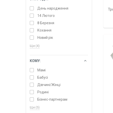
День народження
Тр
14 Лютого
8 Березня
Кохання
Новий рік
Ще (4)
КОМУ:
ОБРАТИ
Мамі
Бабусі
Дівчині/Жінці
Родині
Бізнес-партнерам
Ще (5)