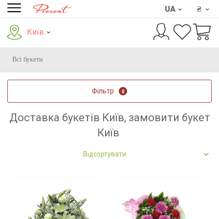
UA
₴
Київ
Всі букети
Фільтр
0
Доставка букетів Київ, замовити букет
Київ
Відсортувати