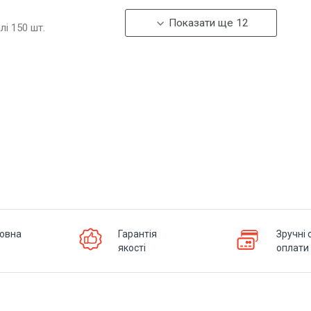
Показати ще 12
алі
150
шт.
овна
Гарантія
Зручні 
якості
оплати