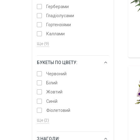
Герберами
Гладіолусами
Гортензіями
Каллами
Ще (9)
БУКЕТЫ ПО ЦВЕТУ:
ОБРАТИ
Червоний
Білий
Жовтий
Синій
Фіолетовий
Ще (2)
З НАГОДИ:
ОБРАТИ