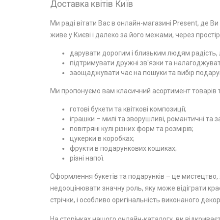
Доставка квітів Київ
Ми раді вітати Вас в онлайн-магазині Present, де Ви
живе у Києві і далеко за його межами, через простір
дарувати дорогим і близьким людям радість, л
підтримувати дружні зв'язки та налагоджувати
заощаджувати час на пошуки та вибір подарун
Ми пропонуємо вам класичний асортимент товарів та
готові букети та квіткові композиції;
іграшки – милі та зворушливі, романтичні та з
повітряні кулі різних форм та розмірів;
цукерки в коробках;
фрукти в подарункових кошиках;
різні напої.
Оформлення букетів та подарунків – це мистецтво, я
недооцінювати значну роль, яку може відіграти крас
стрічки, і особливо оригінальність виконаного декор
На сторінках нашого онлайн-каталогу, ви відкриваєт