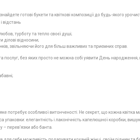
 знайдете готові букети та квіткові композиції до будь-якого урочи
 і відстань
юбов, турботу та тепло своєї душі;
 ділові відносини;
ків, звільняючи його для більш важливих та приємних справ.
 послуг, без яких просто не можна собі уявити День народження, ю
абавні;
ке потребує особливої ​​витонченості. Не секрет, що кожна квітка м
а упаковки: елегантність і лаконічність капелюшної коробки, вишу
у – перев'язки або банта.
е для себе можливість подарувати коханій жінці, своїм рідним та бл