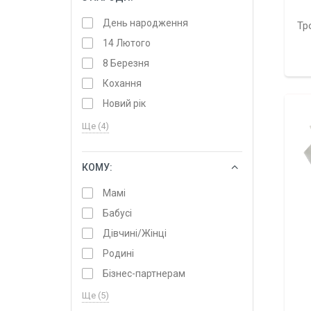
День народження
Тр
14 Лютого
8 Березня
Кохання
Новий рік
Ще (4)
КОМУ:
ОБРАТИ
Мамі
Бабусі
Дівчині/Жінці
Родині
Бізнес-партнерам
Ще (5)