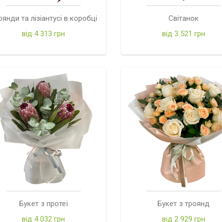
оянди та лізіантусі в коробці
Світанок
від 4 313 грн
від 3 521 грн
Букет з протеї
Букет з троянд
від 4 032 грн
від 2 929 грн