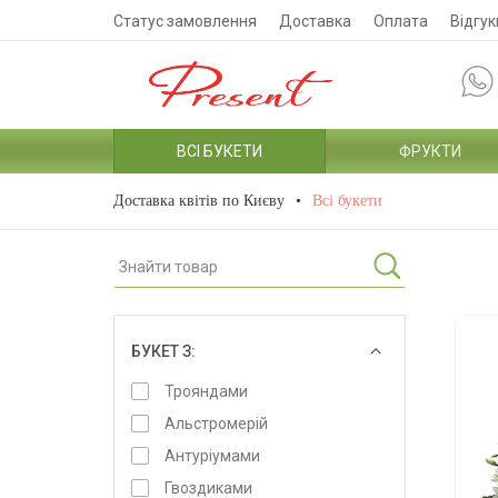
Статус замовлення
Доставка
Оплата
Відгук
ВСІ БУКЕТИ
ФРУКТИ
Доставка квітів по Києву
Всі букети
БУКЕТ З:
ОБРАТИ
Трояндами
Альстромерій
Антуріумами
Гвоздиками