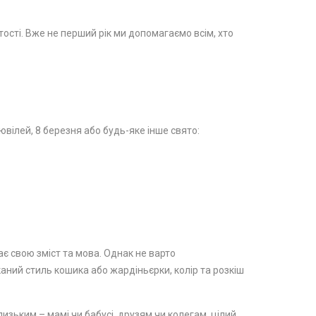
стості. Вже не перший рік ми допомагаємо всім, хто
вілей, 8 березня або будь-яке інше свято:
ає свою зміст та мова. Однак не варто
каний стиль кошика або жардіньєрки, колір та розкіш
изьким – мамі чи бабусі, друзям чи колегам, цілий