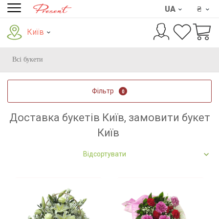
UA
₴
Київ
Всі букети
Фільтр
0
Доставка букетів Київ, замовити букет
Київ
Відсортувати