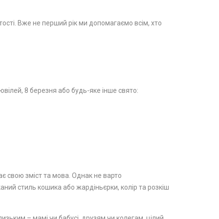
стості. Вже не перший рік ми допомагаємо всім, хто
вілей, 8 березня або будь-яке інше свято:
ає свою зміст та мова. Однак не варто
каний стиль кошика або жардіньєрки, колір та розкіш
изьким – мамі чи бабусі, друзям чи колегам, цілий