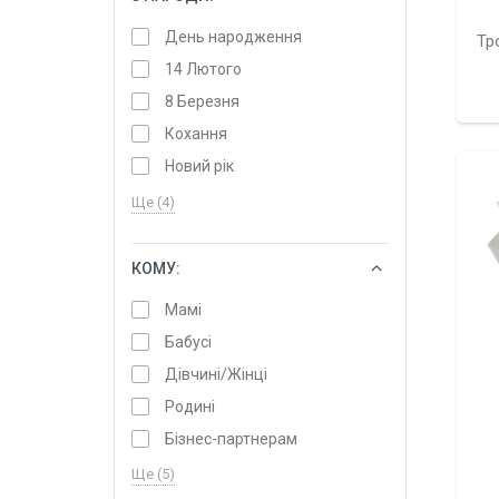
День народження
Тр
14 Лютого
8 Березня
Кохання
Новий рік
Ще (4)
КОМУ:
ОБРАТИ
Мамі
Бабусі
Дівчині/Жінці
Родині
Бізнес-партнерам
Ще (5)