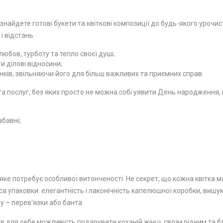
 знайдете готові букети та квіткові композиції до будь-якого урочи
 і відстань
юбов, турботу та тепло своєї душі;
 ділові відносини;
ків, звільняючи його для більш важливих та приємних справ.
 послуг, без яких просто не можна собі уявити День народження, ю
абавні;
ке потребує особливої ​​витонченості. Не секрет, що кожна квітка м
а упаковки: елегантність і лаконічність капелюшної коробки, вишу
у – перев'язки або банта.
е для себе можливість подарувати коханій жінці, своїм рідним та бл