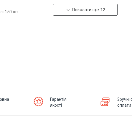
Показати ще 12
алі
150
шт.
овна
Гарантія
Зручні 
якості
оплати