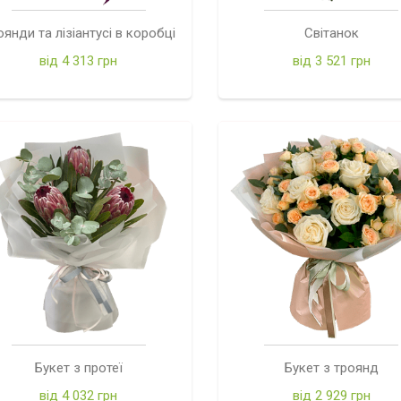
оянди та лізіантусі в коробці
Світанок
від 4 313 грн
від 3 521 грн
Букет з протеї
Букет з троянд
від 4 032 грн
від 2 929 грн