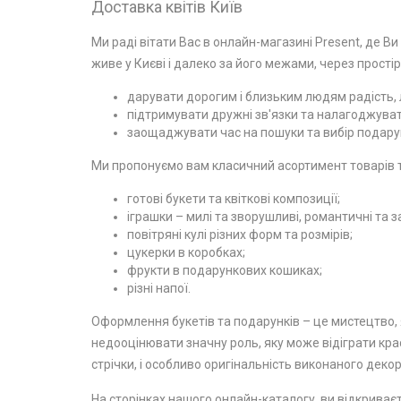
Доставка квітів Київ
Ми раді вітати Вас в онлайн-магазині Present, де Ви
живе у Києві і далеко за його межами, через простір
дарувати дорогим і близьким людям радість, л
підтримувати дружні зв'язки та налагоджувати
заощаджувати час на пошуки та вибір подарун
Ми пропонуємо вам класичний асортимент товарів та
готові букети та квіткові композиції;
іграшки – милі та зворушливі, романтичні та з
повітряні кулі різних форм та розмірів;
цукерки в коробках;
фрукти в подарункових кошиках;
різні напої.
Оформлення букетів та подарунків – це мистецтво, я
недооцінювати значну роль, яку може відіграти крас
стрічки, і особливо оригінальність виконаного декор
На сторінках нашого онлайн-каталогу, ви відкриваєт