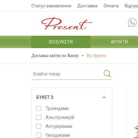
Статус замовлення
Доставка
Оплата
Відгук
ВСІ БУКЕТИ
ФРУКТИ
Доставка квітів по Києву
Всі букети
БУКЕТ З:
ОБРАТИ
Трояндами
Альстромерій
Антуріумами
Гвоздиками