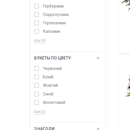
Герберами
Гладіолусами
Гортензіями
Каллами
Ще (9)
БУКЕТЫ ПО ЦВЕТУ:
ОБРАТИ
Червоний
Білий
Жовтий
Синій
Фіолетовий
Ще (2)
З НАГОДИ:
ОБРАТИ