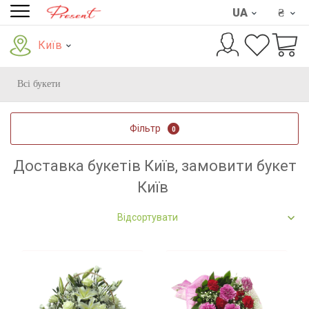
UA
₴
Київ
Всі букети
Фільтр
0
Доставка букетів Київ, замовити букет
Київ
Відсортувати