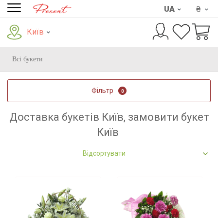
UA
₴
Київ
Всі букети
Фільтр
0
Доставка букетів Київ, замовити букет
Київ
Відсортувати