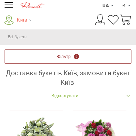
UA
₴
Київ
Всі букети
Фільтр
0
Доставка букетів Київ, замовити букет
Київ
Відсортувати