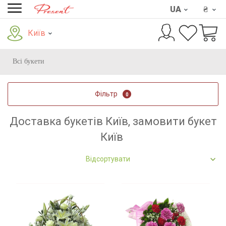
UA
₴
Київ
Всі букети
Фільтр
0
Доставка букетів Київ, замовити букет
Київ
Відсортувати