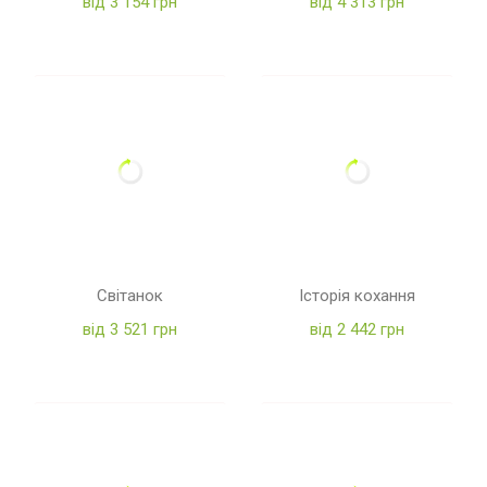
від 3 154 грн
від 4 313 грн
Світанок
Історія кохання
від 3 521 грн
від 2 442 грн