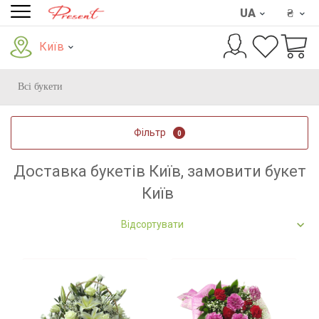
UA
₴
Київ
Всі букети
Фільтр
0
Доставка букетів Київ, замовити букет
Київ
Відсортувати