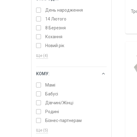
День народження
Тр
14 Лютого
8 Березня
Кохання
Новий рік
Ще (4)
КОМУ:
ОБРАТИ
Мамі
Бабусі
Дівчині/Жінці
Родині
Бізнес-партнерам
Ще (5)