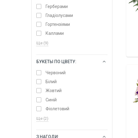
Герберами
Гладіолусами
Гортензіями
Каллами
Ще (9)
БУКЕТЫ ПО ЦВЕТУ:
ОБРАТИ
Червоний
Білий
Жовтий
Синій
Фіолетовий
Ще (2)
З НАГОДИ:
ОБРАТИ