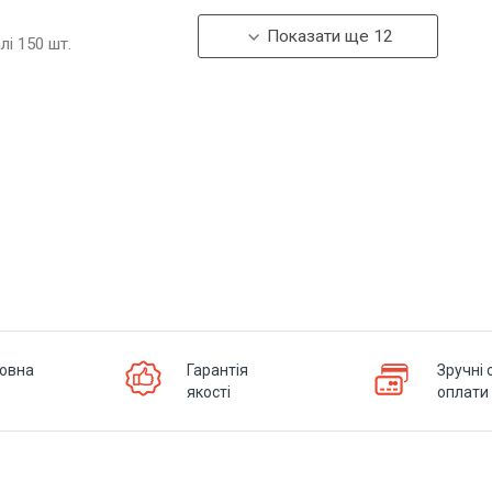
Показати ще 12
алі
150
шт.
овна
Гарантія
Зручні 
якості
оплати