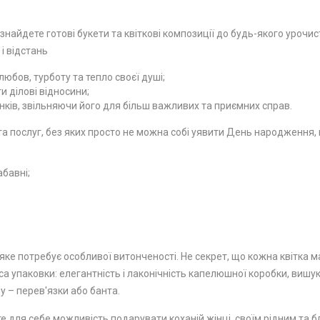
 знайдете готові букети та квіткові композиції до будь-якого урочи
 і відстань
юбов, турботу та тепло своєї душі;
 ділові відносини;
ків, звільняючи його для більш важливих та приємних справ.
 послуг, без яких просто не можна собі уявити День народження, ю
абавні;
ке потребує особливої ​​витонченості. Не секрет, що кожна квітка м
а упаковки: елегантність і лаконічність капелюшної коробки, вишу
у – перев'язки або банта.
е для себе можливість подарувати коханій жінці, своїм рідним та бл