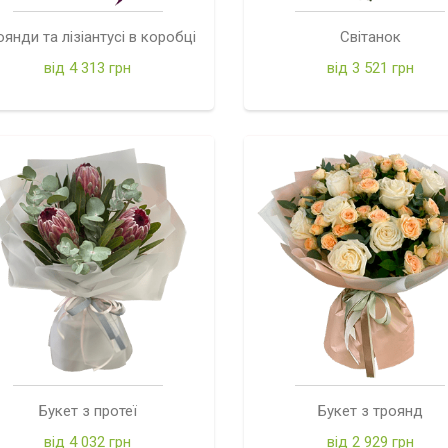
оянди та лізіантусі в коробці
Світанок
від 4 313 грн
від 3 521 грн
Букет з протеї
Букет з троянд
від 4 032 грн
від 2 929 грн