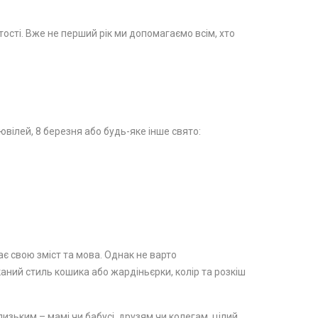
стості. Вже не перший рік ми допомагаємо всім, хто
вілей, 8 березня або будь-яке інше свято:
ає свою зміст та мова. Однак не варто
каний стиль кошика або жардіньєрки, колір та розкіш
изьким – мамі чи бабусі, друзям чи колегам, цілий