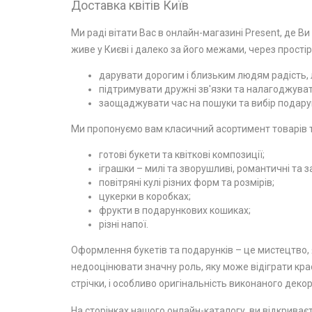
Доставка квітів Київ
Ми раді вітати Вас в онлайн-магазині Present, де Ви
живе у Києві і далеко за його межами, через простір
дарувати дорогим і близьким людям радість, л
підтримувати дружні зв'язки та налагоджувати
заощаджувати час на пошуки та вибір подарун
Ми пропонуємо вам класичний асортимент товарів та
готові букети та квіткові композиції;
іграшки – милі та зворушливі, романтичні та з
повітряні кулі різних форм та розмірів;
цукерки в коробках;
фрукти в подарункових кошиках;
різні напої.
Оформлення букетів та подарунків – це мистецтво, я
недооцінювати значну роль, яку може відіграти крас
стрічки, і особливо оригінальність виконаного декор
На сторінках нашого онлайн-каталогу, ви відкриваєт