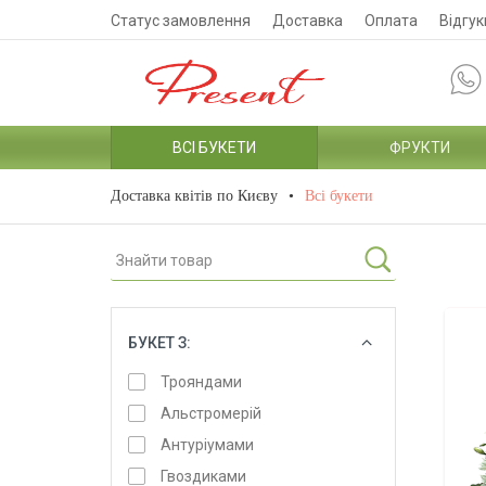
Статус замовлення
Доставка
Оплата
Відгук
ВСІ БУКЕТИ
ФРУКТИ
Доставка квітів по Києву
Всі букети
БУКЕТ З:
ОБРАТИ
Трояндами
Альстромерій
Антуріумами
Гвоздиками