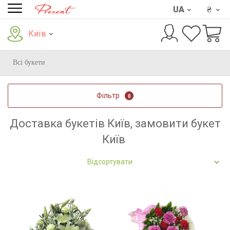
UA
₴
Київ
Всі букети
Фільтр
0
Доставка букетів Київ, замовити букет
Київ
Відсортувати