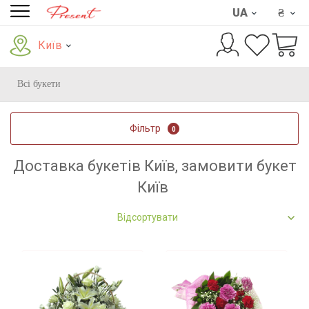
UA
₴
Київ
Всі букети
Фільтр
0
Доставка букетів Київ, замовити букет
Київ
Відсортувати