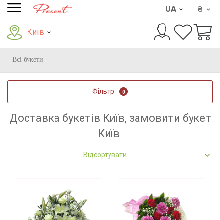
UA
₴
Київ
Всі букети
Фільтр
0
Доставка букетів Київ, замовити букет
Київ
Відсортувати