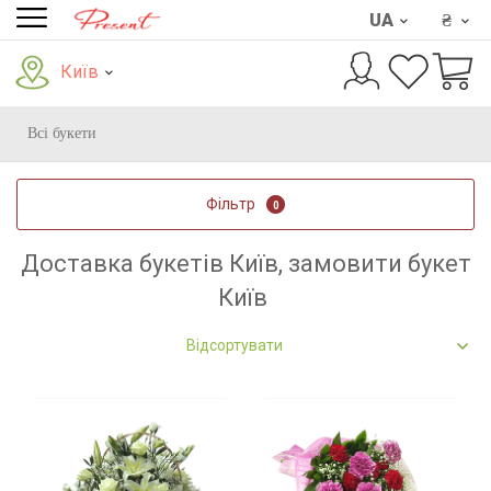
UA
₴
Київ
Всі букети
Фільтр
0
Доставка букетів Київ, замовити букет
Київ
Відсортувати