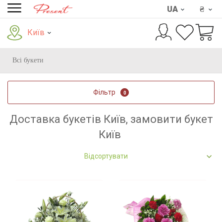
UA
₴
Київ
Всі букети
Фільтр
0
Доставка букетів Київ, замовити букет
Київ
Відсортувати