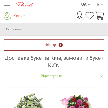
UA
₴
Київ
Всі букети
Фільтр
0
Доставка букетів Київ, замовити букет
Київ
Відсортувати