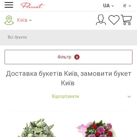
UA
₴
Київ
Всі букети
Фільтр
0
Доставка букетів Київ, замовити букет
Київ
Відсортувати