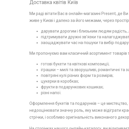
Доставка квітів Київ
Ми раді вітати Вас в онлайн-магазині Present, де Ви
живе у Києві і далеко за його межами, через простір
дарувати дорогим і близьким людям радість, л
підтримувати дружні зв'язки та налагоджувати
заощаджувати час на пошуки та вибір подарун
Ми пропонуємо вам класичний асортимент товарів та
готові букети та квіткові композиції;
іграшки – милі та зворушливі, романтичні та з
повітряні кулі різних форм та розмірів;
цукерки в коробках;
фрукти в подарункових кошиках;
різні напої.
Оформлення букетів та подарунків – це мистецтво, я
недооцінювати значну роль, яку може відіграти крас
стрічки, і особливо оригінальність виконаного декор
На сторінках нашого онлайн-каталогу, ви відкриваєт