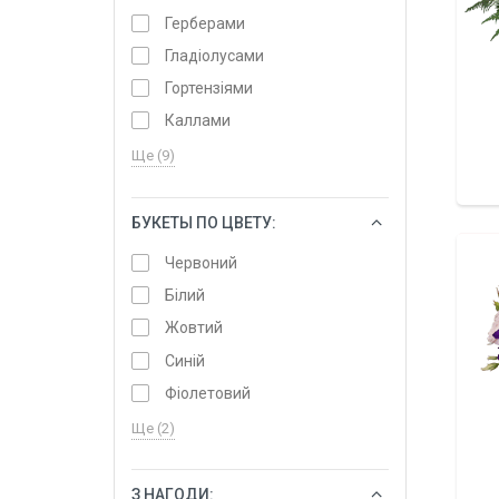
Герберами
Гладіолусами
Гортензіями
Каллами
Ще (9)
БУКЕТЫ ПО ЦВЕТУ:
ОБРАТИ
Червоний
Білий
Жовтий
Синій
Фіолетовий
Ще (2)
З НАГОДИ:
ОБРАТИ