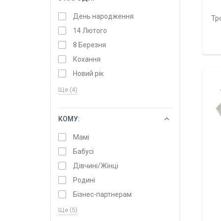
День народження
Тр
14 Лютого
8 Березня
Кохання
Новий рік
Ще (4)
КОМУ:
ОБРАТИ
Мамі
Бабусі
Дівчині/Жінці
Родині
Бізнес-партнерам
Ще (5)