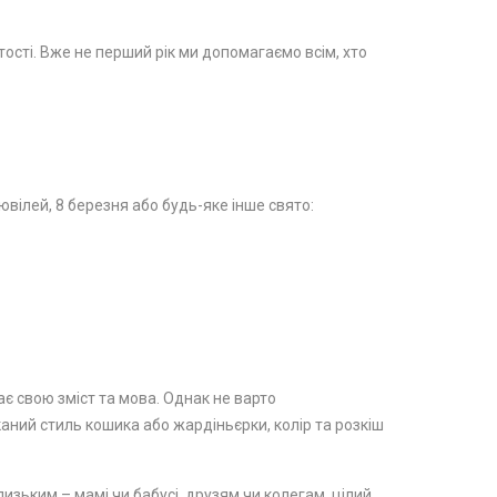
стості. Вже не перший рік ми допомагаємо всім, хто
вілей, 8 березня або будь-яке інше свято:
ає свою зміст та мова. Однак не варто
каний стиль кошика або жардіньєрки, колір та розкіш
изьким – мамі чи бабусі, друзям чи колегам, цілий