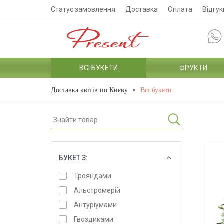
Статус замовлення
Доставка
Оплата
Відгук
ВСІ БУКЕТИ
ФРУКТИ
Доставка квітів по Києву
Всі букети
БУКЕТ З:
ОБРАТИ
Трояндами
Альстромерій
Антуріумами
Гвоздиками