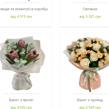
оянди та лізіантусі в коробці
Світанок
від 4 313 грн
від 3 521 грн
Букет з протеї
Букет з троянд
від 4 032 грн
від 2 929 грн