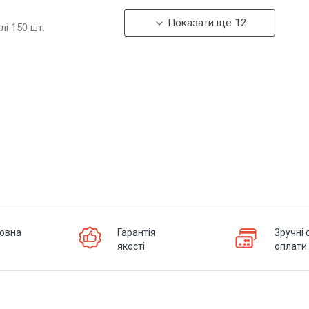
Показати ще 12
алі
150
шт.
овна
Гарантія
Зручні 
якості
оплати