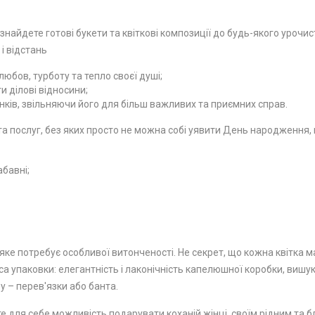
 знайдете готові букети та квіткові композиції до будь-якого урочи
 і відстань
юбов, турботу та тепло своєї душі;
 ділові відносини;
ків, звільняючи його для більш важливих та приємних справ.
 послуг, без яких просто не можна собі уявити День народження, ю
абавні;
ке потребує особливої ​​витонченості. Не секрет, що кожна квітка м
а упаковки: елегантність і лаконічність капелюшної коробки, вишу
у – перев'язки або банта.
е для себе можливість подарувати коханій жінці, своїм рідним та бл