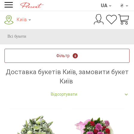
UA
₴
Київ
Всі букети
Фільтр
0
Доставка букетів Київ, замовити букет
Київ
Відсортувати