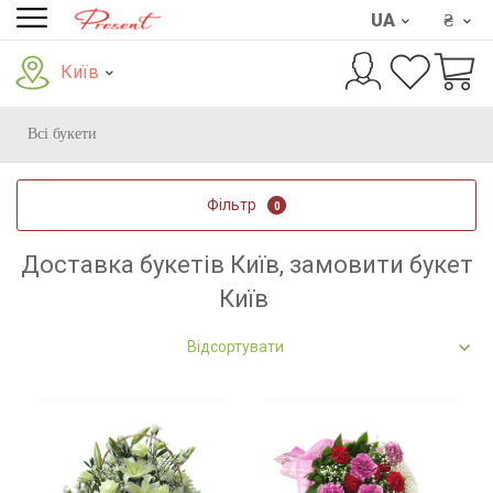
UA
₴
Київ
Всі букети
Фільтр
0
Доставка букетів Київ, замовити букет
Київ
Відсортувати