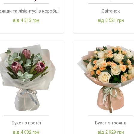
оянди та лізіантусі в коробці
Світанок
від 4 313 грн
від 3 521 грн
Букет з протеї
Букет з троянд
від 4 032 грн
від 2 929 грн