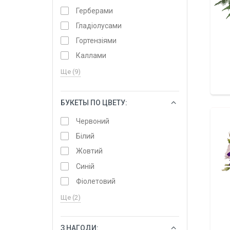
Герберами
Гладіолусами
Гортензіями
Каллами
Ще (9)
БУКЕТЫ ПО ЦВЕТУ:
ОБРАТИ
Червоний
Білий
Жовтий
Синій
Фіолетовий
Ще (2)
З НАГОДИ:
ОБРАТИ