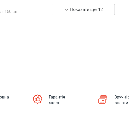
Показати ще 12
алі
150
шт.
овна
Гарантія
Зручні 
якості
оплати