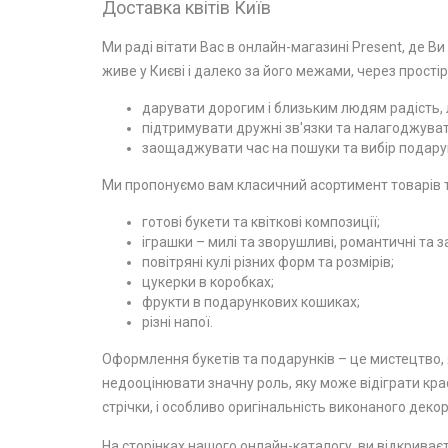
Доставка квітів Київ
Ми раді вітати Вас в онлайн-магазині Present, де Ви
живе у Києві і далеко за його межами, через простір
дарувати дорогим і близьким людям радість, л
підтримувати дружні зв'язки та налагоджувати
заощаджувати час на пошуки та вибір подарун
Ми пропонуємо вам класичний асортимент товарів та
готові букети та квіткові композиції;
іграшки – милі та зворушливі, романтичні та з
повітряні кулі різних форм та розмірів;
цукерки в коробках;
фрукти в подарункових кошиках;
різні напої.
Оформлення букетів та подарунків – це мистецтво, я
недооцінювати значну роль, яку може відіграти крас
стрічки, і особливо оригінальність виконаного декор
На сторінках нашого онлайн-каталогу, ви відкриваєт