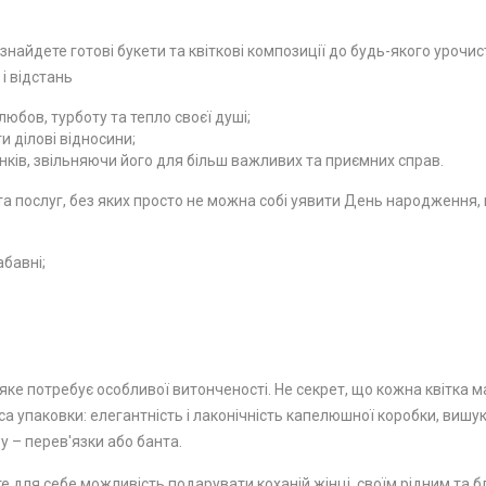
 знайдете готові букети та квіткові композиції до будь-якого урочи
 і відстань
юбов, турботу та тепло своєї душі;
 ділові відносини;
ків, звільняючи його для більш важливих та приємних справ.
 послуг, без яких просто не можна собі уявити День народження, ю
абавні;
ке потребує особливої ​​витонченості. Не секрет, що кожна квітка м
а упаковки: елегантність і лаконічність капелюшної коробки, вишу
у – перев'язки або банта.
е для себе можливість подарувати коханій жінці, своїм рідним та бл