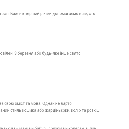
стості. Вже не перший рік ми допомагаємо всім, хто
вілей, 8 березня або будь-яке інше свято:
ає свою зміст та мова. Однак не варто
каний стиль кошика або жардіньєрки, колір та розкіш
изьким – мамі чи бабусі, друзям чи колегам, цілий