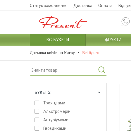
Статус замовлення
Доставка
Оплата
Відгук
ВСІ БУКЕТИ
ФРУКТИ
Доставка квітів по Києву
Всі букети
БУКЕТ З:
ОБРАТИ
Трояндами
Альстромерій
Антуріумами
Гвоздиками