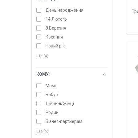
День народження
Тр
14 Лютого
8 Березня
Кохання
Новий рік
Ще (4)
КОМУ:
ОБРАТИ
Мамі
Бабусі
Дівчині/Жінці
Родині
Бізнес-партнерам
Ще (5)