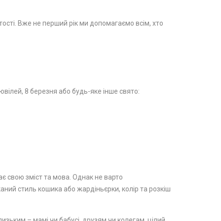
стості. Вже не перший рік ми допомагаємо всім, хто
вілей, 8 березня або будь-яке інше свято:
ає свою зміст та мова. Однак не варто
каний стиль кошика або жардіньєрки, колір та розкіш
изьким – мамі чи бабусі, друзям чи колегам, цілий