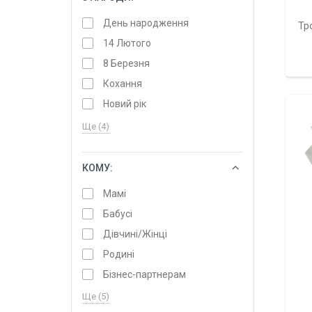
День народження
Тр
14 Лютого
8 Березня
Кохання
Новий рік
Ще (4)
КОМУ:
ОБРАТИ
Мамі
Бабусі
Дівчині/Жінці
Родині
Бізнес-партнерам
Ще (5)