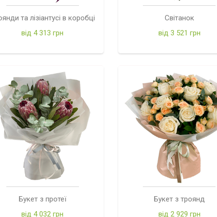
оянди та лізіантусі в коробці
Світанок
від 4 313 грн
від 3 521 грн
Букет з протеї
Букет з троянд
від 4 032 грн
від 2 929 грн