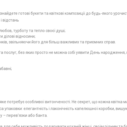
 знайдете готові букети та квіткові композиції до будь-якого урочи
 і відстань
юбов, турботу та тепло своєї душі;
 ділові відносини;
ків, звільняючи його для більш важливих та приємних справ.
 послуг, без яких просто не можна собі уявити День народження, ю
абавні;
ке потребує особливої ​​витонченості. Не секрет, що кожна квітка м
а упаковки: елегантність і лаконічність капелюшної коробки, вишу
у – перев'язки або банта.
е для себе можливість подарувати коханій жінці, своїм рідним та бл