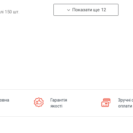
Показати ще 12
алі
150
шт.
овна
Гарантія
Зручні 
якості
оплати