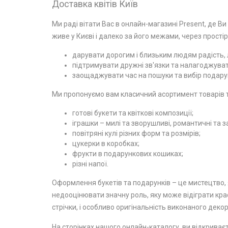
Доставка квітів Київ
Ми раді вітати Вас в онлайн-магазині Present, де Ви
живе у Києві і далеко за його межами, через простір
дарувати дорогим і близьким людям радість, л
підтримувати дружні зв'язки та налагоджувати
заощаджувати час на пошуки та вибір подарун
Ми пропонуємо вам класичний асортимент товарів та
готові букети та квіткові композиції;
іграшки – милі та зворушливі, романтичні та з
повітряні кулі різних форм та розмірів;
цукерки в коробках;
фрукти в подарункових кошиках;
різні напої.
Оформлення букетів та подарунків – це мистецтво, я
недооцінювати значну роль, яку може відіграти крас
стрічки, і особливо оригінальність виконаного декор
На сторінках нашого онлайн-каталогу, ви відкриваєт