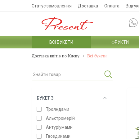
Статус замовлення
Доставка
Оплата
Відгук
ВСІ БУКЕТИ
ФРУКТИ
Доставка квітів по Києву
Всі букети
БУКЕТ З:
ОБРАТИ
Трояндами
Альстромерій
Антуріумами
Гвоздиками