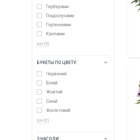
Герберами
Гладіолусами
Гортензіями
Каллами
Ще (9)
БУКЕТЫ ПО ЦВЕТУ:
ОБРАТИ
Червоний
Білий
Жовтий
Синій
Фіолетовий
Ще (2)
З НАГОДИ:
ОБРАТИ