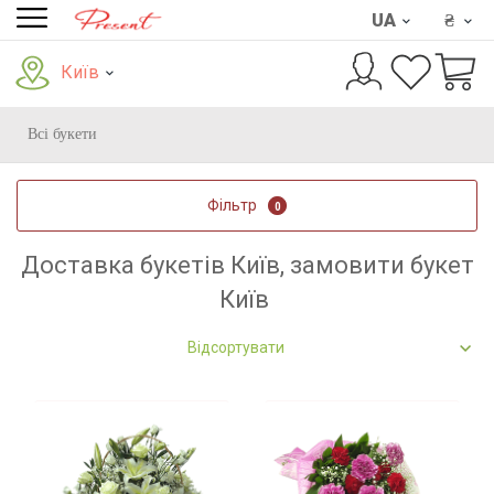
UA
₴
Київ
Всі букети
Фільтр
0
Доставка букетів Київ, замовити букет
Київ
Відсортувати