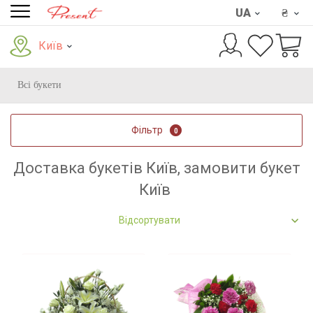
UA
₴
Київ
Всі букети
Фільтр
0
Доставка букетів Київ, замовити букет
Київ
Відсортувати