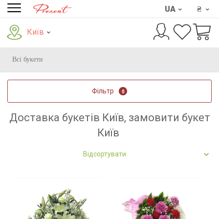
UA
₴
Київ
Всі букети
Фільтр
0
Доставка букетів Київ, замовити букет
Київ
Відсортувати