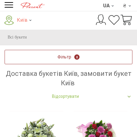
UA
₴
Київ
Всі букети
Фільтр
0
Доставка букетів Київ, замовити букет
Київ
Відсортувати