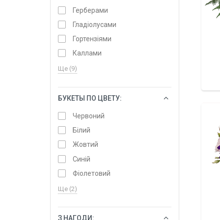
Герберами
Гладіолусами
Гортензіями
Каллами
Ще (9)
БУКЕТЫ ПО ЦВЕТУ:
ОБРАТИ
Червоний
Білий
Жовтий
Синій
Фіолетовий
Ще (2)
З НАГОДИ:
ОБРАТИ