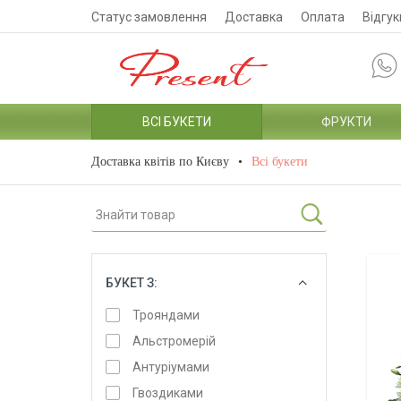
Статус замовлення
Доставка
Оплата
Відгук
ВСІ БУКЕТИ
ФРУКТИ
Доставка квітів по Києву
Всі букети
БУКЕТ З:
ОБРАТИ
Трояндами
Альстромерій
Антуріумами
Гвоздиками