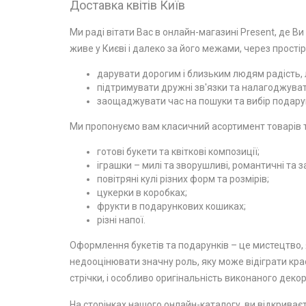
Доставка квітів Київ
Ми раді вітати Вас в онлайн-магазині Present, де Ви
живе у Києві і далеко за його межами, через простір
дарувати дорогим і близьким людям радість, л
підтримувати дружні зв'язки та налагоджувати
заощаджувати час на пошуки та вибір подарун
Ми пропонуємо вам класичний асортимент товарів та
готові букети та квіткові композиції;
іграшки – милі та зворушливі, романтичні та з
повітряні кулі різних форм та розмірів;
цукерки в коробках;
фрукти в подарункових кошиках;
різні напої.
Оформлення букетів та подарунків – це мистецтво, я
недооцінювати значну роль, яку може відіграти крас
стрічки, і особливо оригінальність виконаного декор
На сторінках нашого онлайн-каталогу, ви відкриваєт