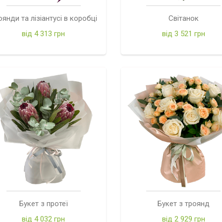
оянди та лізіантусі в коробці
Світанок
від 4 313 грн
від 3 521 грн
Букет з протеї
Букет з троянд
від 4 032 грн
від 2 929 грн