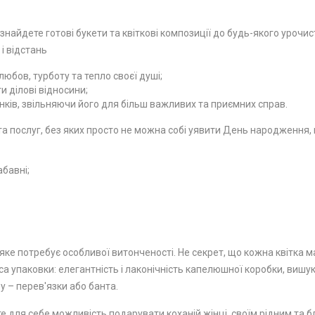
 знайдете готові букети та квіткові композиції до будь-якого урочи
 і відстань
юбов, турботу та тепло своєї душі;
 ділові відносини;
ків, звільняючи його для більш важливих та приємних справ.
 послуг, без яких просто не можна собі уявити День народження, ю
абавні;
ке потребує особливої ​​витонченості. Не секрет, що кожна квітка м
а упаковки: елегантність і лаконічність капелюшної коробки, вишу
у – перев'язки або банта.
е для себе можливість подарувати коханій жінці, своїм рідним та бл