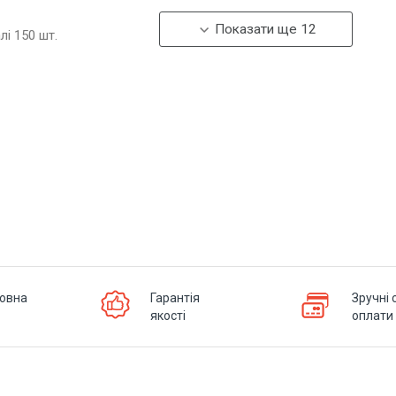
Показати ще 12
алі
150
шт.
овна
Гарантія
Зручні 
якості
оплати