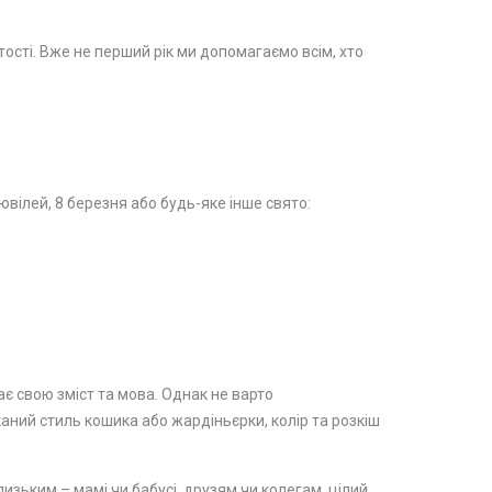
стості. Вже не перший рік ми допомагаємо всім, хто
вілей, 8 березня або будь-яке інше свято:
ає свою зміст та мова. Однак не варто
каний стиль кошика або жардіньєрки, колір та розкіш
изьким – мамі чи бабусі, друзям чи колегам, цілий