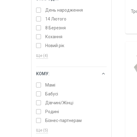
День народження
Тр
14 Лютого
8 Березня
Кохання
Новий рік
Ще (4)
КОМУ:
ОБРАТИ
Мамі
Бабусі
Дівчині/Жінці
Родині
Бізнес-партнерам
Ще (5)