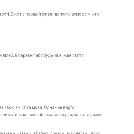
стості. Вже не перший рік ми допомагаємо всім, хто
вілей, 8 березня або будь-яке інше свято:
ає свою зміст та мова. Однак не варто
каний стиль кошика або жардіньєрки, колір та розкіш
изьким – мамі чи бабусі, друзям чи колегам, цілий