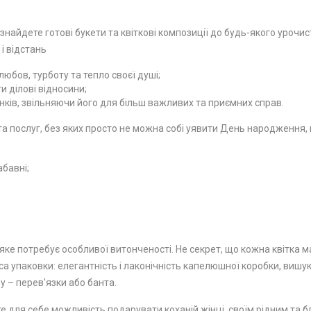
 знайдете готові букети та квіткові композиції до будь-якого урочи
 і відстань
юбов, турботу та тепло своєї душі;
 ділові відносини;
ків, звільняючи його для більш важливих та приємних справ.
 послуг, без яких просто не можна собі уявити День народження, ю
абавні;
ке потребує особливої ​​витонченості. Не секрет, що кожна квітка м
а упаковки: елегантність і лаконічність капелюшної коробки, вишу
у – перев'язки або банта.
е для себе можливість подарувати коханій жінці, своїм рідним та бл