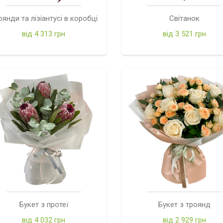
оянди та лізіантусі в коробці
Світанок
від 4 313 грн
від 3 521 грн
Букет з протеї
Букет з троянд
від 4 032 грн
від 2 929 грн