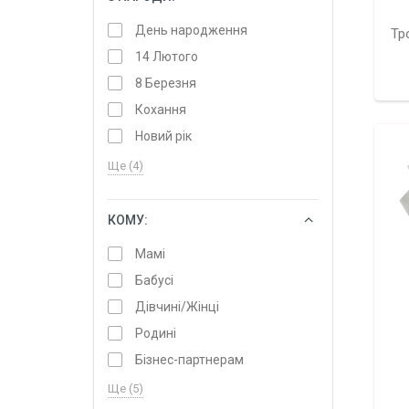
День народження
Тр
14 Лютого
8 Березня
Кохання
Новий рік
Ще (4)
КОМУ:
ОБРАТИ
Мамі
Бабусі
Дівчині/Жінці
Родині
Бізнес-партнерам
Ще (5)