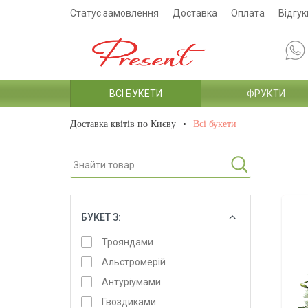
Статус замовлення
Доставка
Оплата
Відгук
ВСІ БУКЕТИ
ФРУКТИ
Доставка квітів по Києву
Всі букети
БУКЕТ З:
ОБРАТИ
Трояндами
Альстромерій
Антуріумами
Гвоздиками