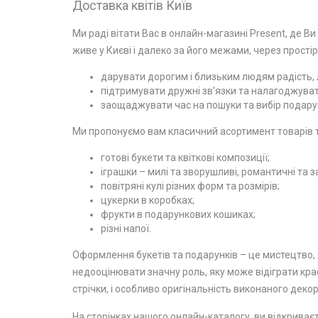
Доставка квітів Київ
Ми раді вітати Вас в онлайн-магазині Present, де Ви
живе у Києві і далеко за його межами, через простір
дарувати дорогим і близьким людям радість, л
підтримувати дружні зв'язки та налагоджувати
заощаджувати час на пошуки та вибір подарун
Ми пропонуємо вам класичний асортимент товарів та
готові букети та квіткові композиції;
іграшки – милі та зворушливі, романтичні та з
повітряні кулі різних форм та розмірів;
цукерки в коробках;
фрукти в подарункових кошиках;
різні напої.
Оформлення букетів та подарунків – це мистецтво, я
недооцінювати значну роль, яку може відіграти крас
стрічки, і особливо оригінальність виконаного декор
На сторінках нашого онлайн-каталогу, ви відкриваєт