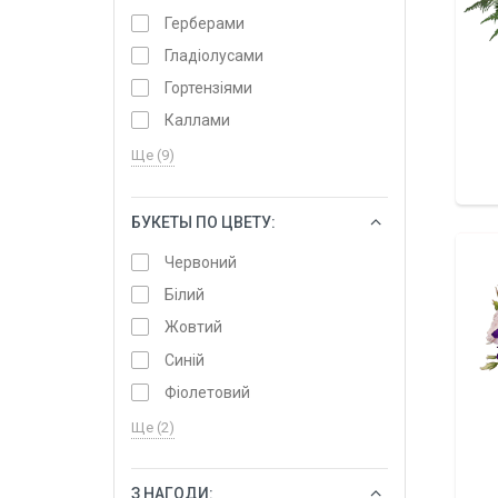
Герберами
Гладіолусами
Гортензіями
Каллами
Ще (9)
БУКЕТЫ ПО ЦВЕТУ:
ОБРАТИ
Червоний
Білий
Жовтий
Синій
Фіолетовий
Ще (2)
З НАГОДИ:
ОБРАТИ