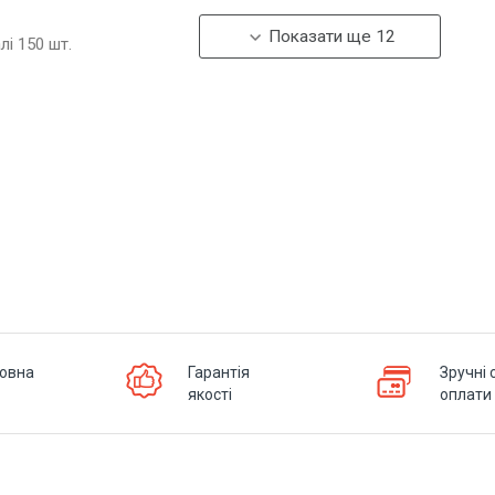
Показати ще 12
алі
150
шт.
овна
Гарантія
Зручні 
якості
оплати