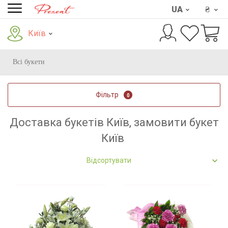
UA
₴
Київ
Всі букети
Фільтр
0
Доставка букетів Київ, замовити букет
Київ
Відсортувати