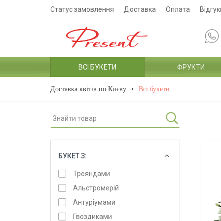
Статус замовлення
Доставка
Оплата
Відгук
ВСІ БУКЕТИ
ФРУКТИ
Доставка квітів по Києву
Всі букети
БУКЕТ З:
ОБРАТИ
Трояндами
Альстромерій
Антуріумами
Гвоздиками