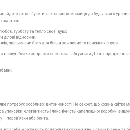
 знайдете готові букети та квіткові композиції до будь-якого урочи
 і відстань
юбов, турботу та тепло своєї душі;
 ділові відносини;
ків, звільняючи його для більш важливих та приємних справ.
 послуг, без яких просто не можна собі уявити День народження, ю
абавні;
ке потребує особливої ​​витонченості. Не секрет, що кожна квітка м
а упаковки: елегантність і лаконічність капелюшної коробки, вишу
у – перев'язки або банта.
е для себе можливість подарувати коханій жінці, своїм рідним та бл