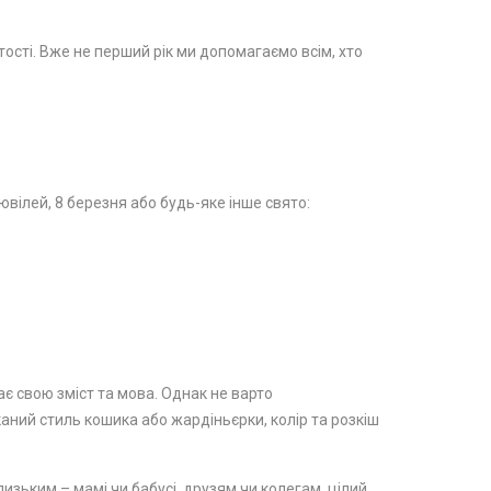
стості. Вже не перший рік ми допомагаємо всім, хто
вілей, 8 березня або будь-яке інше свято:
ає свою зміст та мова. Однак не варто
каний стиль кошика або жардіньєрки, колір та розкіш
изьким – мамі чи бабусі, друзям чи колегам, цілий