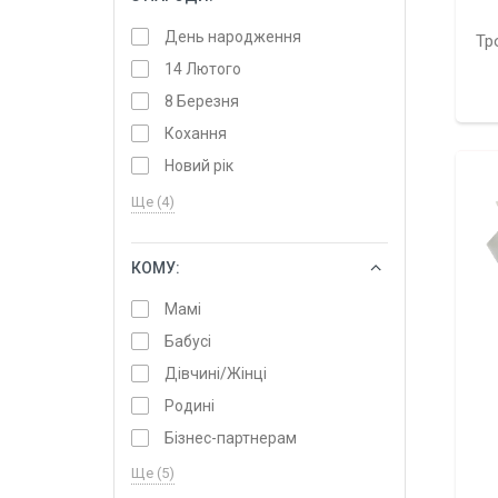
День народження
Тр
14 Лютого
8 Березня
Кохання
Новий рік
Ще (4)
КОМУ:
ОБРАТИ
Мамі
Бабусі
Дівчині/Жінці
Родині
Бізнес-партнерам
Ще (5)