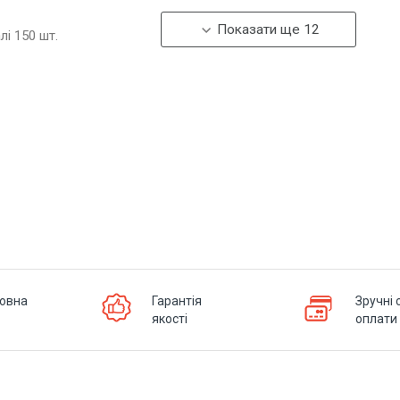
Показати ще 12
алі
150
шт.
овна
Гарантія
Зручні 
якості
оплати