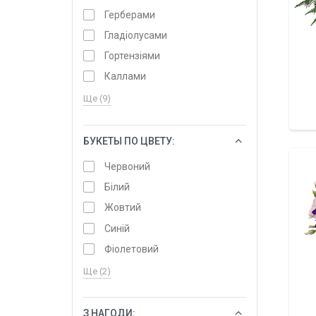
Герберами
Гладіолусами
Гортензіями
Каллами
Ще (9)
БУКЕТЫ ПО ЦВЕТУ:
ОБРАТИ
Червоний
Білий
Жовтий
Синій
Фіолетовий
Ще (2)
З НАГОДИ:
ОБРАТИ