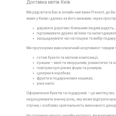
Доставка квітів Київ
Ми раді вітати Вас в онлайн-магазині Present, де Ви
живе у Києві і далеко за його межами, через простір
дарувати дорогим і близьким людям радість, л
підтримувати дружні зв'язки та налагоджувати
заощаджувати час на пошуки та вибір подарун
Ми пропонуємо вам класичний асортимент товарів та
готові букети та квіткові композиції;
іграшки – милі та зворушливі, романтичні та з
повітряні кулі різних форм та розмірів;
цукерки в коробках;
фрукти в подарункових кошиках;
різні напої.
Оформлення букетів та подарунків – це мистецтво, я
недооцінювати значну роль, яку може відіграти крас
стрічки, і особливо оригінальність виконаного декор
На сторінках нашого онлайн-каталогу, ви відкриваєт