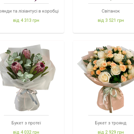
оянди та лізіантусі в коробці
Світанок
від 4 313 грн
від 3 521 грн
Букет з протеї
Букет з троянд
від 4 032 грн
від 2 929 грн