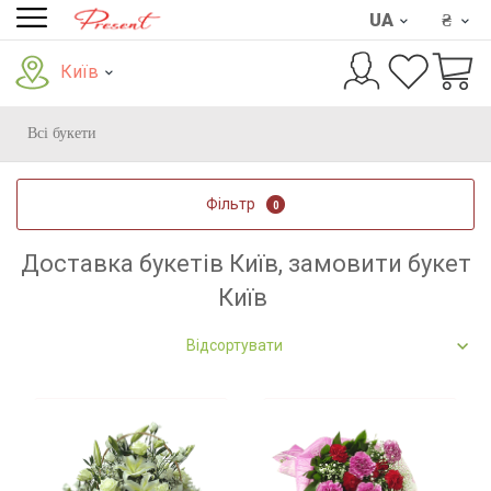
UA
₴
Київ
Всі букети
Фільтр
0
Доставка букетів Київ, замовити букет
Київ
Відсортувати