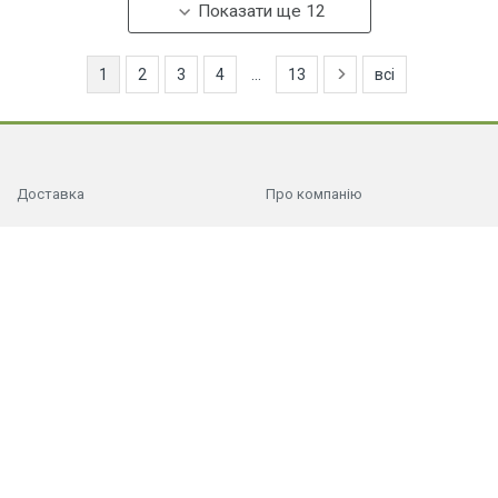
Показати ще 12
1
2
3
4
...
13
всі
Доставка
Про компанію
Способи оплати
Відгуки
Гарантії
Індивідуальне замовлення
Запитання та відповіді
Контактна інформація
Скасування і повернення
Політика конфіденційності
Ми в соцмережах