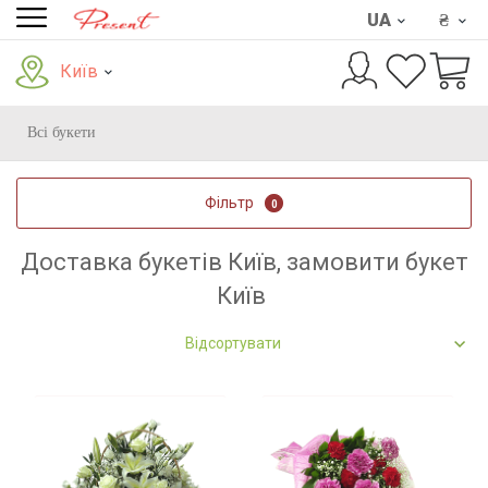
UA
₴
Київ
Всі букети
Фільтр
0
Доставка букетів Київ, замовити букет
Київ
Відсортувати