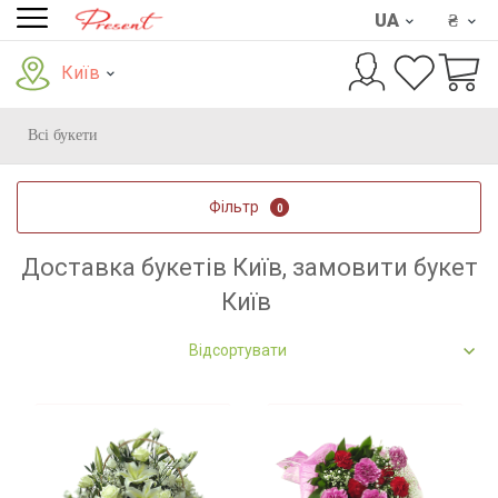
UA
₴
Київ
Всі букети
Фільтр
0
Доставка букетів Київ, замовити букет
Київ
Відсортувати