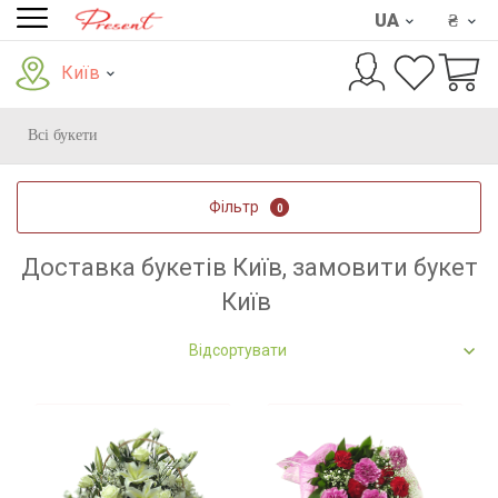
UA
₴
Київ
Всі букети
Фільтр
0
Доставка букетів Київ, замовити букет
Київ
Відсортувати