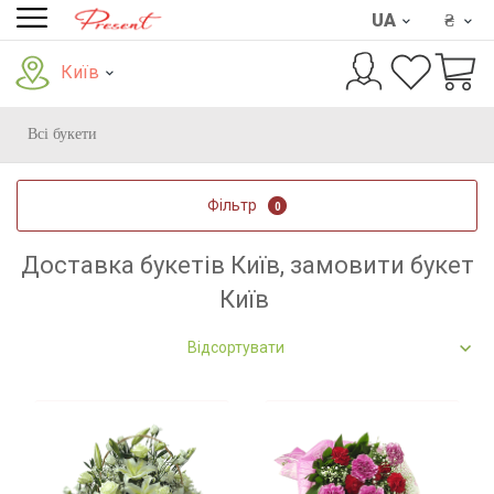
UA
₴
Київ
Всі букети
Фільтр
0
Доставка букетів Київ, замовити букет
Київ
Відсортувати