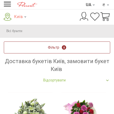
UA
₴
Київ
Всі букети
Фільтр
0
Доставка букетів Київ, замовити букет
Київ
Відсортувати