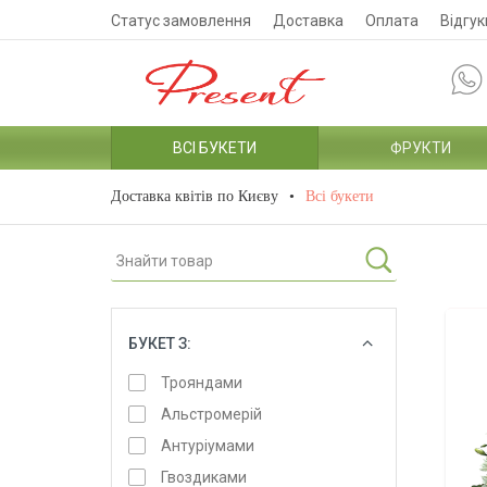
Статус замовлення
Доставка
Оплата
Відгук
ВСІ БУКЕТИ
ФРУКТИ
Доставка квітів по Києву
Всі букети
БУКЕТ З:
ОБРАТИ
Трояндами
Альстромерій
Антуріумами
Гвоздиками