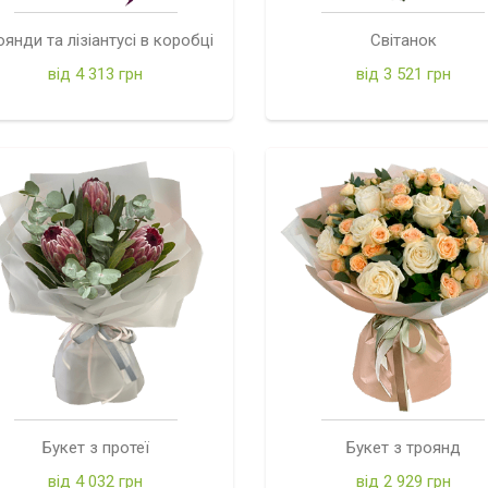
оянди та лізіантусі в коробці
Світанок
від 4 313 грн
від 3 521 грн
Букет з протеї
Букет з троянд
від 4 032 грн
від 2 929 грн