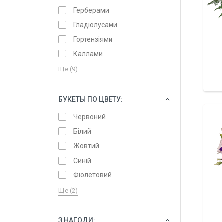
Герберами
Гладіолусами
Гортензіями
Каллами
Ще (9)
БУКЕТЫ ПО ЦВЕТУ:
ОБРАТИ
Червоний
Білий
Жовтий
Синій
Фіолетовий
Ще (2)
З НАГОДИ:
ОБРАТИ