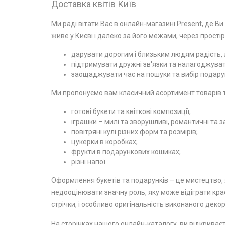
Доставка квітів Київ
Ми раді вітати Вас в онлайн-магазині Present, де Ви
живе у Києві і далеко за його межами, через простір
дарувати дорогим і близьким людям радість, л
підтримувати дружні зв'язки та налагоджувати
заощаджувати час на пошуки та вибір подарун
Ми пропонуємо вам класичний асортимент товарів та
готові букети та квіткові композиції;
іграшки – милі та зворушливі, романтичні та з
повітряні кулі різних форм та розмірів;
цукерки в коробках;
фрукти в подарункових кошиках;
різні напої.
Оформлення букетів та подарунків – це мистецтво, я
недооцінювати значну роль, яку може відіграти крас
стрічки, і особливо оригінальність виконаного декор
На сторінках нашого онлайн-каталогу, ви відкриваєт