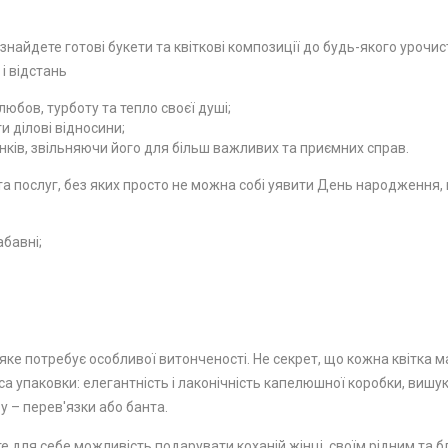
 знайдете готові букети та квіткові композиції до будь-якого урочи
 і відстань
юбов, турботу та тепло своєї душі;
 ділові відносини;
ків, звільняючи його для більш важливих та приємних справ.
 послуг, без яких просто не можна собі уявити День народження, ю
абавні;
ке потребує особливої ​​витонченості. Не секрет, що кожна квітка м
а упаковки: елегантність і лаконічність капелюшної коробки, вишу
у – перев'язки або банта.
е для себе можливість подарувати коханій жінці, своїм рідним та бл