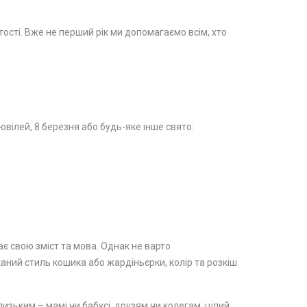
стості. Вже не перший рік ми допомагаємо всім, хто
вілей, 8 березня або будь-яке інше свято:
ає свою зміст та мова. Однак не варто
каний стиль кошика або жардіньєрки, колір та розкіш
изьким – мамі чи бабусі, друзям чи колегам, цілий