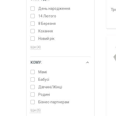
День народження
Тр
14 Лютого
8 Березня
Кохання
Новий рік
Ще (4)
КОМУ:
ОБРАТИ
Мамі
Бабусі
Дівчині/Жінці
Родині
Бізнес-партнерам
Ще (5)