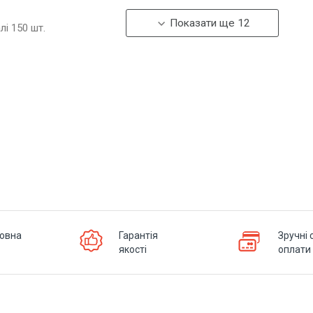
Показати ще 12
алі
150
шт.
овна
Гарантія
Зручні 
якості
оплати