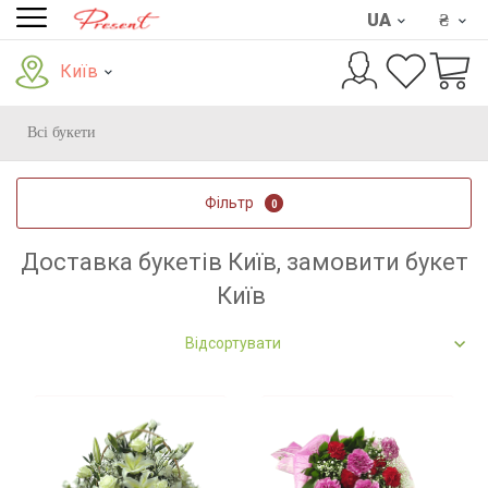
UA
₴
Київ
Всі букети
Фільтр
0
Доставка букетів Київ, замовити букет
Київ
Відсортувати