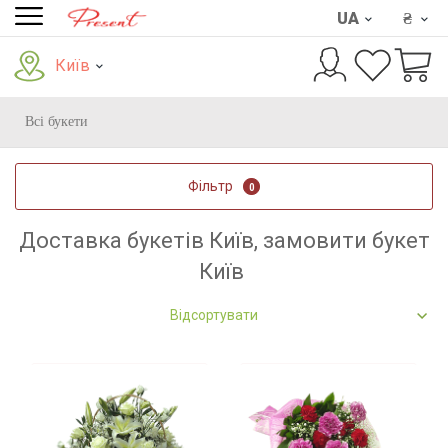
UA
₴
Київ
Всі букети
Фільтр
0
Доставка букетів Київ, замовити букет
Київ
Відсортувати