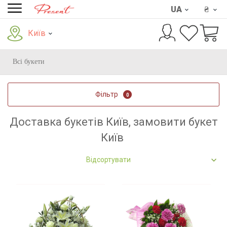
UA
₴
Київ
Всі букети
Фільтр
0
Доставка букетів Київ, замовити букет
Київ
Відсортувати