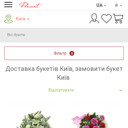
UA
₴
Київ
Всі букети
Фільтр
0
Доставка букетів Київ, замовити букет
Київ
Відсортувати