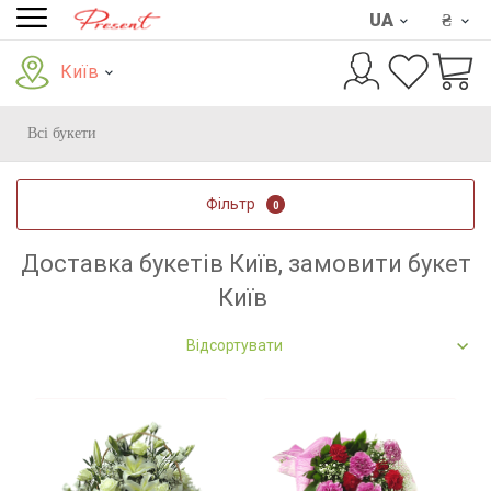
UA
₴
Київ
Всі букети
Фільтр
0
Доставка букетів Київ, замовити букет
Київ
Відсортувати