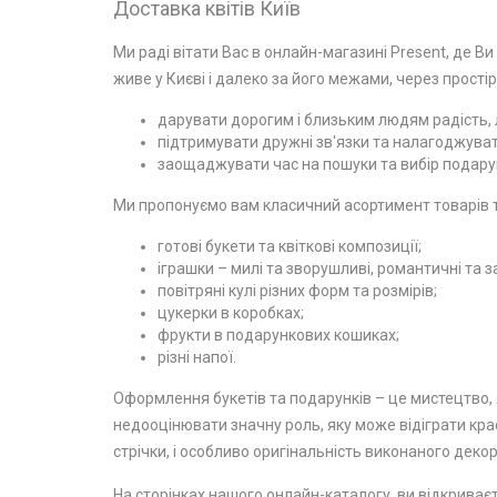
Доставка квітів Київ
Ми раді вітати Вас в онлайн-магазині Present, де Ви
живе у Києві і далеко за його межами, через простір
дарувати дорогим і близьким людям радість, л
підтримувати дружні зв'язки та налагоджувати
заощаджувати час на пошуки та вибір подарун
Ми пропонуємо вам класичний асортимент товарів та
готові букети та квіткові композиції;
іграшки – милі та зворушливі, романтичні та з
повітряні кулі різних форм та розмірів;
цукерки в коробках;
фрукти в подарункових кошиках;
різні напої.
Оформлення букетів та подарунків – це мистецтво, я
недооцінювати значну роль, яку може відіграти крас
стрічки, і особливо оригінальність виконаного декор
На сторінках нашого онлайн-каталогу, ви відкриваєт