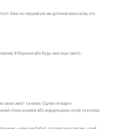
стості. Вже не перший рік ми допомагаємо всім, хто
вілей, 8 березня або будь-яке інше свято:
ає свою зміст та мова. Однак не варто
каний стиль кошика або жардіньєрки, колір та розкіш
изьким – мамі чи бабусі, друзям чи колегам, цілий