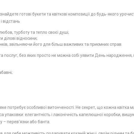
 знайдете готові букети та квіткові композиції до будь-якого урочи
 і відстань
юбов, турботу та тепло своєї душі;
 ділові відносини;
ків, звільняючи його для більш важливих та приємних справ.
 послуг, без яких просто не можна собі уявити День народження, ю
абавні;
ке потребує особливої ​​витонченості. Не секрет, що кожна квітка м
а упаковки: елегантність і лаконічність капелюшної коробки, вишу
у – перев'язки або банта.
е для себе можливість подарувати коханій жінці, своїм рідним та бл