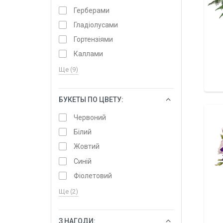
Герберами
Гладіолусами
Гортензіями
Каллами
Ще (9)
БУКЕТЫ ПО ЦВЕТУ:
ОБРАТИ
Червоний
Білий
Жовтий
Синій
Фіолетовий
Ще (2)
З НАГОДИ:
ОБРАТИ