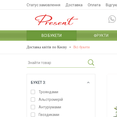
Статус замовлення
Доставка
Оплата
Відгук
ВСІ БУКЕТИ
ФРУКТИ
Доставка квітів по Києву
Всі букети
БУКЕТ З:
ОБРАТИ
Трояндами
Альстромерій
Антуріумами
Гвоздиками