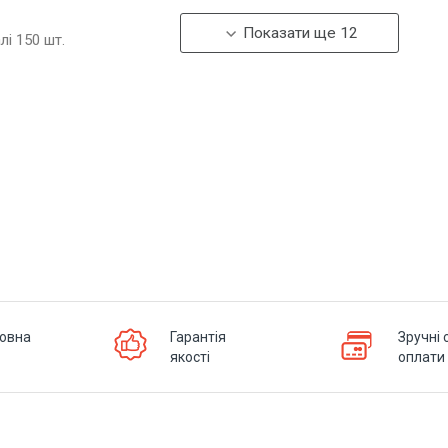
Показати ще 12
алі
150
шт.
овна
Гарантія
Зручні 
якості
оплати