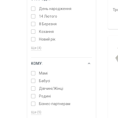
День народження
Тр
14 Лютого
8 Березня
Кохання
Новий рік
Ще (4)
КОМУ:
ОБРАТИ
Мамі
Бабусі
Дівчині/Жінці
Родині
Бізнес-партнерам
Ще (5)