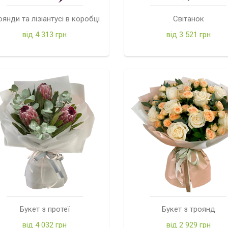
оянди та лізіантусі в коробці
Світанок
від 4 313 грн
від 3 521 грн
Букет з протеї
Букет з троянд
від 4 032 грн
від 2 929 грн