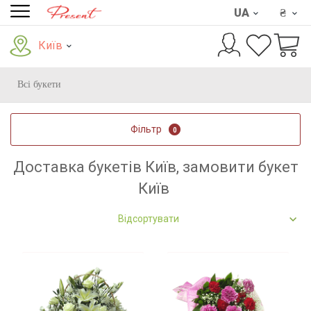
UA
₴
Київ
Всі букети
Фільтр
0
Доставка букетів Київ, замовити букет
Київ
Відсортувати