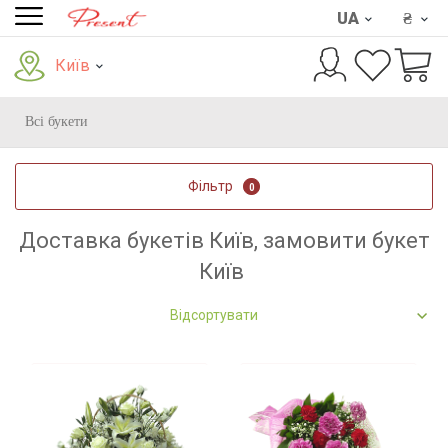
UA
₴
Київ
Всі букети
Фільтр
0
Доставка букетів Київ, замовити букет
Київ
Відсортувати