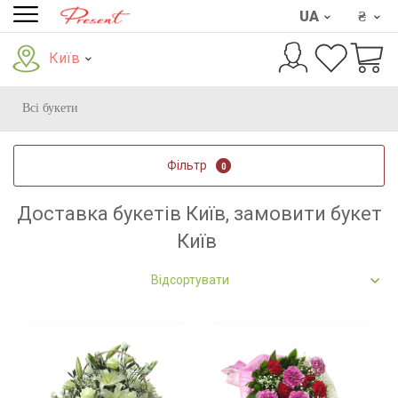
UA
₴
Київ
Всі букети
Фільтр
0
Доставка букетів Київ, замовити букет
Київ
Відсортувати